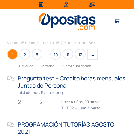
Viendo 15 debates - del 1 al 15 (de un total de 166)
…
1
2
3
10
11
12
→
Usuarios
Entradas
Última publicación
Pregunta test – Crédito horas mensuales
Juntas de Personal
Iniciado por:
Fernandong
2
2
hace 4 años, 10 meses
TUTOR – Juan Alberto
PROGRAMACIÓN TUTORÍAS AGOSTO
2021