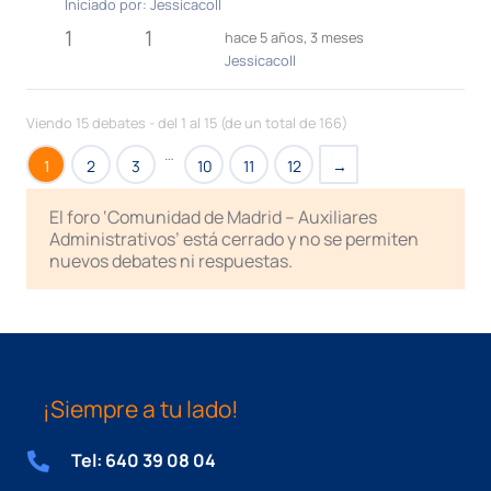
Iniciado por:
Jessicacoll
1
1
hace 5 años, 3 meses
Jessicacoll
Viendo 15 debates - del 1 al 15 (de un total de 166)
…
1
2
3
10
11
12
→
El foro ‘Comunidad de Madrid – Auxiliares
Administrativos’ está cerrado y no se permiten
nuevos debates ni respuestas.
¡Siempre a tu lado!
Tel: 640 39 08 04