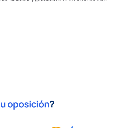
tu oposición
?