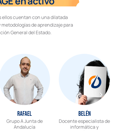
AGE en activo
s ellos cuentan con una dilatada
 metodologías de aprendizaje para
ción General del Estado.
Rafael
Belén
Grupo A Junta de
Docente especialista de
Inge
Andalucía
informática y