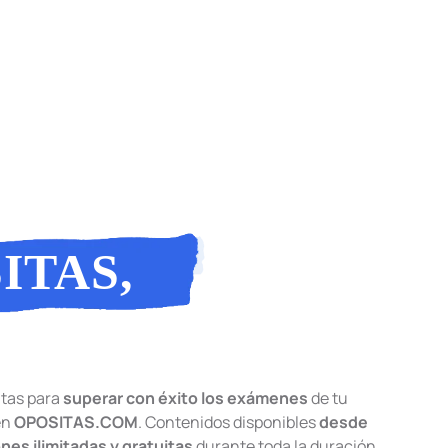
ITAS,
AS
tas para
superar con éxito los exámenes
de tu
en
OPOSITAS.COM
. Contenidos disponibles
desde
ones ilimitadas y gratuitas
durante toda la duración