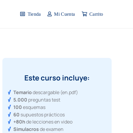
Tienda
Mi Cuenta
Carrito
Este curso incluye:
Temario
descargable (en.pdf)
5.000
preguntas test
100
esquemas
60
supuestos prácticos
+80h
de lecciones en video
Simulacros
de examen