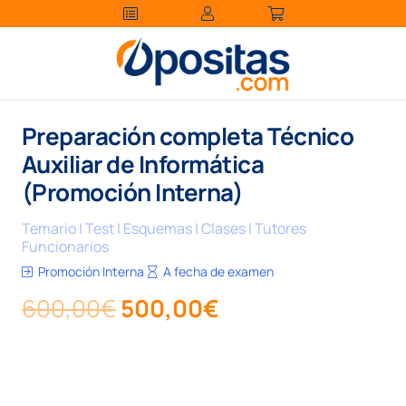
Preparación completa Técnico
Auxiliar de Informática
(Promoción Interna)
Temario | Test | Esquemas | Clases | Tutores
Funcionarios
Promoción Interna
A fecha de examen
El
El
600,00
€
500,00
€
precio
precio
original
actual
era:
es: