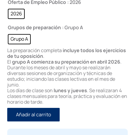
Oferta de Empleo Público
: 2026
600,00€.
500,00€.
2026
Grupos de preparación
: Grupo A
Grupo A
La preparación completa
incluye todos los ejercicios
de tu oposición
.
El
grupo A comienza su preparación en abril 2026
.
Durante los meses de abril y mayo se realizarán
diversas sesiones de organización y técnicas de
estudio; iniciando las clases lectivas en el mes de
junio.
Los días de clase son
lunes y jueves
. Se realizaran 4
clases mensuales para teoría, práctica y evaluación en
horario de tarde.
Añadir al carrito