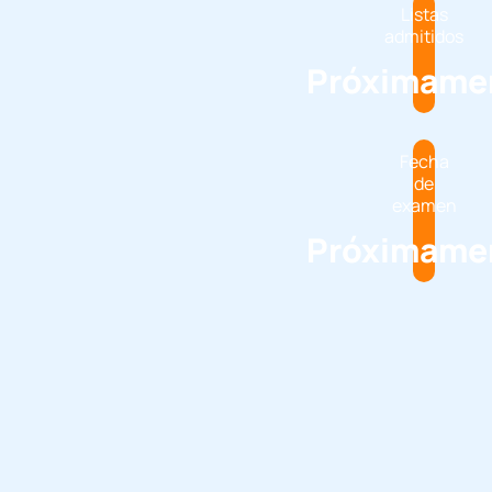
Listas
admitidos
Próximame
Fecha
de
examen
Próximame