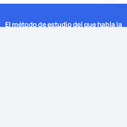
El método de estudio del que habla la
prensa está en OPOSITAS.COM
Miles de opositores ya han
dado el paso.
¿Te vas a
quedar donde estás o vas a