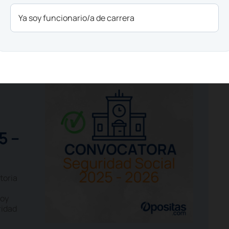
Ya soy funcionario/a de carrera
5 –
toria
hoy
ridad