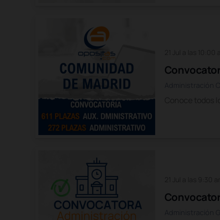
21 Jul a las 10:00
Convocator
Administración 
Conoce todos lo
21 Jul a las 9:30 
Convocatori
Administración G