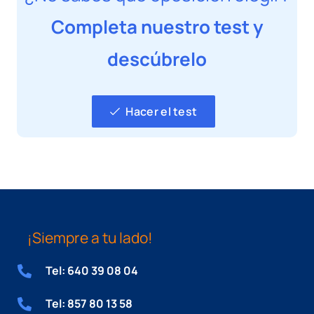
Completa nuestro test y
descúbrelo
Hacer el test
¡Siempre a tu lado!
Tel: 640 39 08 04
Tel: 857 80 13 58