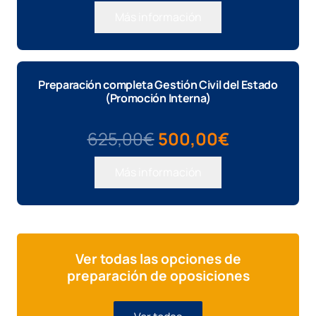
Más información
Preparación completa Gestión Civil del Estado
(Promoción Interna)
El
El
625,00
€
500,00
€
precio
precio
Más información
original
actual
era:
es:
625,00€.
500,00€.
Ver todas las opciones de
preparación de oposiciones