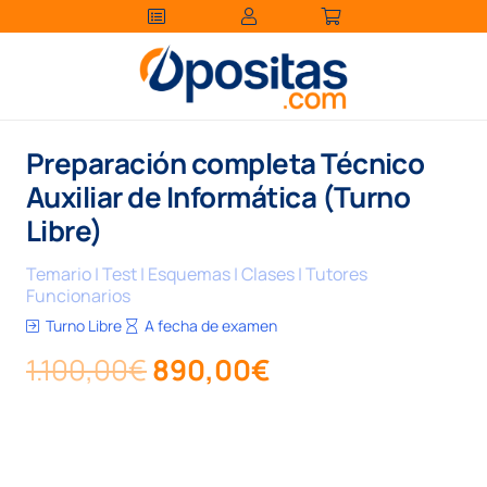
Preparación completa Técnico
Auxiliar de Informática (Turno
Libre)
Temario | Test | Esquemas | Clases | Tutores
Funcionarios
Turno Libre
A fecha de examen
El
El
1.100,00
€
890,00
€
precio
precio
original
actual
era:
es: