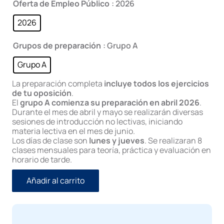
Oferta de Empleo Público
: 2026
1.100,00€.
890,00€.
2026
Grupos de preparación
: Grupo A
Grupo A
La preparación completa
incluye todos los ejercicios
de tu oposición
.
El
grupo A comienza su preparación en abril 2026
.
Durante el mes de abril y mayo se realizarán diversas
sesiones de introducción no lectivas, iniciando
materia lectiva en el mes de junio.
Los días de clase son
lunes y jueves
. Se realizaran 8
clases mensuales para teoría, práctica y evaluación en
horario de tarde.
Añadir al carrito