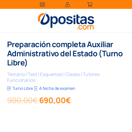
Preparación completa Auxiliar
Administrativo del Estado (Turno
Libre)
Temario | Test | Esquemas | Clases | Tutores
Funcionarios
Turno Libre
A fecha de examen
El
El
900,00
€
690,00
€
precio
precio
original
actual
era:
es: