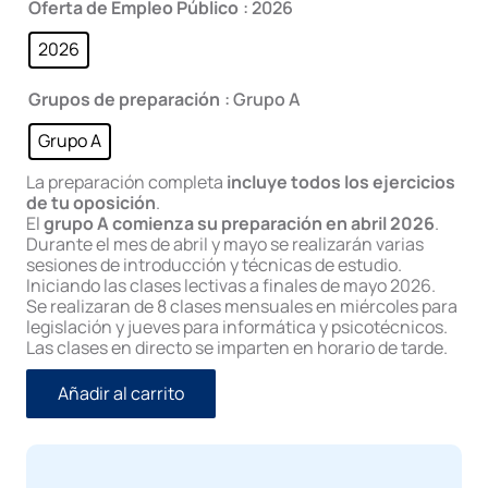
Oferta de Empleo Público
: 2026
900,00€.
690,00€.
2026
Grupos de preparación
: Grupo A
Grupo A
La preparación completa
incluye todos los ejercicios
de tu oposición
.
El
grupo A comienza su preparación en abril 2026
.
Durante el mes de abril y mayo se realizarán varias
sesiones de introducción y técnicas de estudio.
Iniciando las clases lectivas a finales de mayo 2026.
Se realizaran de 8 clases mensuales en miércoles para
legislación y jueves para informática y psicotécnicos.
Las clases en directo se imparten en horario de tarde.
Añadir al carrito