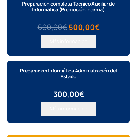
Preparación completa Técnico Auxiliar de
Informática (Promoción Interna)
El
El
600,00
€
500,00
€
precio
precio
Más información
original
actual
era:
es:
600,00€.
500,00€.
Preparación Informática Administración del
Estado
300,00
€
Más información