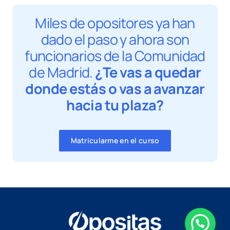
Miles de opositores ya han
dado el paso y ahora son
funcionarios de la Comunidad
de Madrid.
¿Te vas a quedar
donde estás o vas a avanzar
hacia tu plaza?
Matricularme en el curso