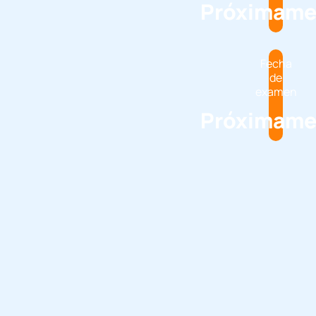
Próximame
Fecha
de
examen
Próximame