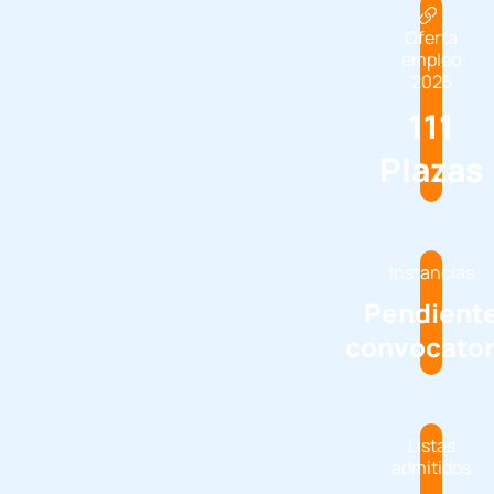
Oferta
empleo
2025
111
Plazas
Instancias
Pendient
convocator
Listas
admitidos