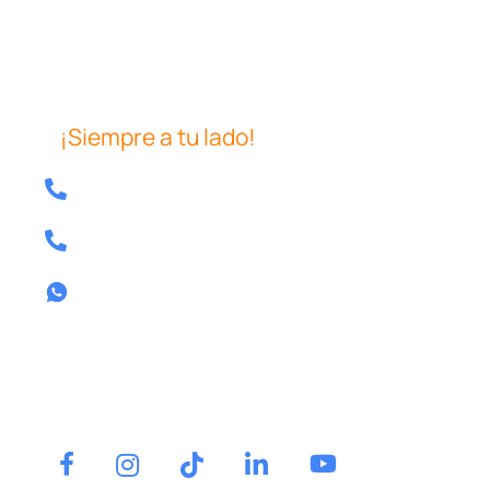
¡Siempre a tu lado!
Tel: 640 39 08 04
Tel: 857 80 13 58
Contactar por whatsapp
Tel.
640 39 08 04
Contactar por whatsapp