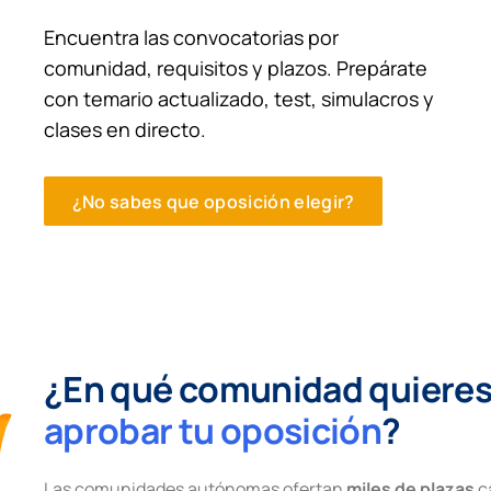
Encuentra las convocatorias por
comunidad, requisitos y plazos. Prepárate
con temario actualizado, test, simulacros y
clases en directo.
¿No sabes que oposición elegir?
¿En qué comunidad quiere
aprobar tu oposición
?
Las comunidades autónomas ofertan
miles de plazas
c