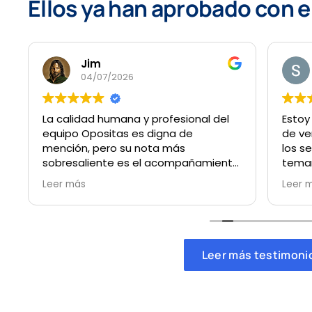
Ellos ya han aprobado con 
Jim
04/07/2026
La calidad humana y profesional del
Estoy
equipo Opositas es digna de
de ve
mención, pero su nota más
los s
sobresaliente es el acompañamiento
temar
que recibes desde el minuto 0. En
que h
Leer más
Leer 
ningún momento te sientes solo,
hasta
cualquier duda te la resuelven al
expli
instante y sus consejos te aportan
inmej
esa calma y claridad que, muchas
y est
veces, los propios miedos,
graci
Leer más testimoni
preocupaciones y dudas que nos
surgen en el camino nos hacen
perder hasta el punto de impedirnos
ver nuestro objetivo final: la ansiada