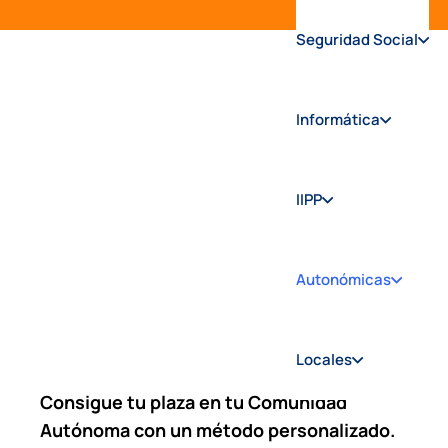
Seguridad Social
Informática
Academia de oposiciones online
Oposiciones Autonómicas
Oposiciones
IIPP
Autonómicas
Autonómicas
2026
Locales
Consigue tu plaza en tu Comunidad
Autónoma con un método personalizado.