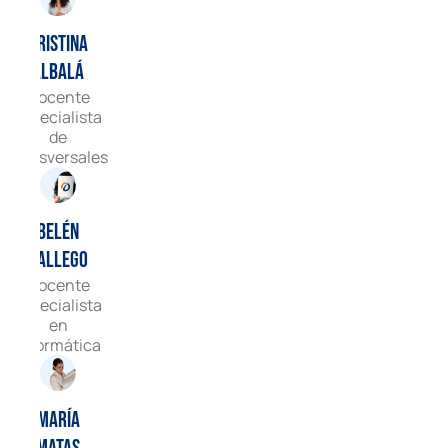
Cristina
Albalá
Docente
especialista
de
transversales
Belén
Gallego
Docente
especialista
en
informática
María