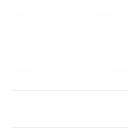
Oposiciones
Más que oposici
Oposiciones
Método Opositas
Cursos
Testimonios de alu
Foros
Testimonios en víde
Materiales para oposiciones
Opiniones sobre Opo
Tienda
Diccionario Jurídico
Recursos gratis
Influencer Opositas
Oposiciones
Más que oposiciones