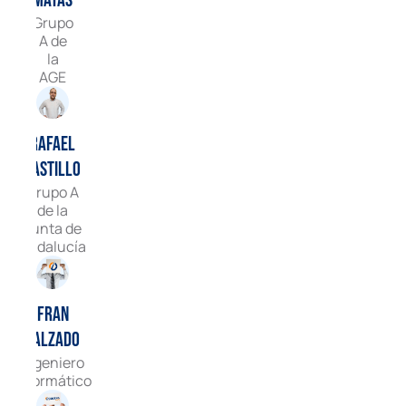
Matas
Grupo
A de
la
AGE
Rafael
Castillo
Grupo A
de la
Junta de
Andalucía
Fran
Calzado
Ingeniero
informático