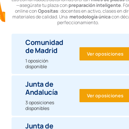
—asegúrate tu plaza con
preparación inteligente
. F
online con
Opositas
: docentes en activo, clases en di
materiales de calidad. Una
metodología única
con déc
perfeccionamiento.
Comunidad
de Madrid
Ver oposiciones
1 oposición
disponible
Junta de
Andalucía
Ver oposiciones
3 oposiciones
disponibles
Junta de