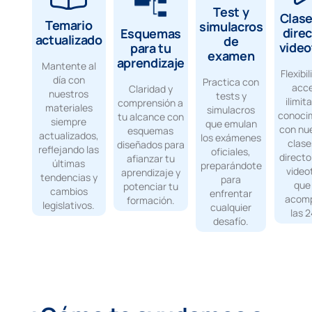
Test y
Clase
Temario
simulacros
direc
Esquemas
actualizado
de
video
para tu
examen
aprendizaje
Mantente al
Flexibi
día con
Practica con
acc
Claridad y
nuestros
tests y
ilimit
comprensión a
materiales
simulacros
conoci
tu alcance con
siempre
que emulan
con nu
esquemas
actualizados,
los exámenes
clase
diseñados para
reflejando las
oficiales,
directo
afianzar tu
últimas
preparándote
video
aprendizaje y
tendencias y
para
que
potenciar tu
cambios
enfrentar
acom
formación.
legislativos.
cualquier
las 2
desafío.