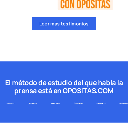
Leer más testimonios
El método de estudio del que habla la
prensa está en OPOSITAS.COM