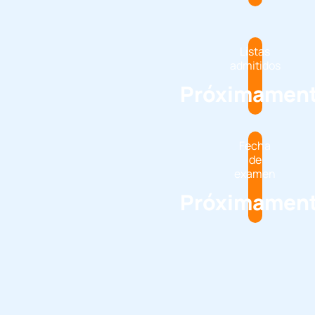
Listas
admitidos
Próximamen
Fecha
de
examen
Próximamen