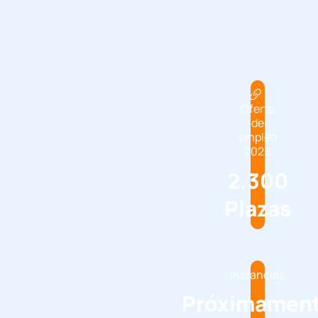
Oferta
de
empleo
2026
2.300
Plazas
Instancias
Próximamen