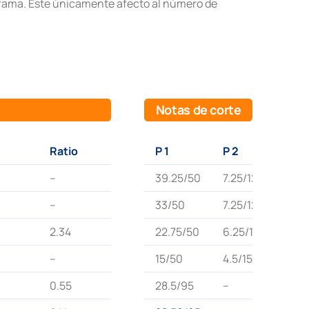
rama. Este únicamente afecto al número de
Notas de corte
Ratio
P 1
P 2
–
39.25/50
7.25/12
–
33/50
7.25/12
2.34
22.75/50
6.25/12
–
15/50
4.5/15
0.55
28.5/95
–