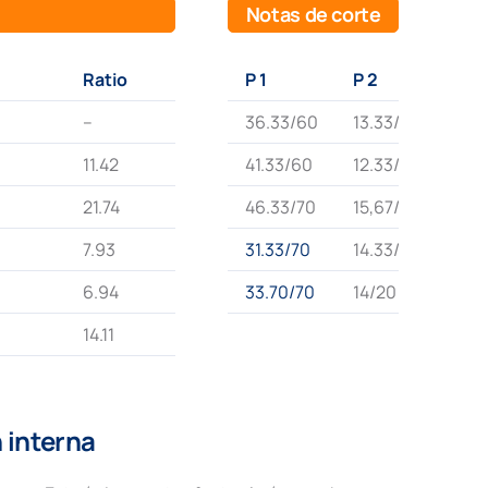
Notas de corte
Ratio
P 1
P 2
–
36.33/60
13.33/20
11.42
41.33/60
12.33/20
21.74
46.33/70
15,67/20
7.93
31.33/70
14.33/20
6.94
33.70/70
14/20
14.11
 interna