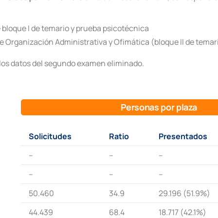
 bloque I de temario y prueba psicotécnica
 Organización Administrativa y Ofimática (bloque II de temari
n los datos del segundo examen eliminado.
Personas por plaza
Solicitudes
Ratio
Presentados
–
–
–
–
–
–
50.460
34.9
29.196 (51.9%)
44.439
68.4
18.717 (42.1%)