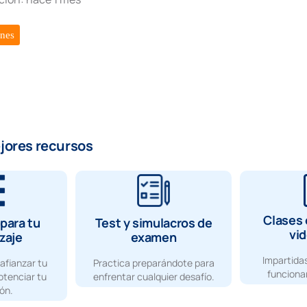
ones
ejores recursos
Clases 
para tu
Test y simulacros de
vi
zaje
examen
Impartidas
afianzar tu
Practica preparándote para
funcionar
otenciar tu
enfrentar cualquier desafío.
ón.