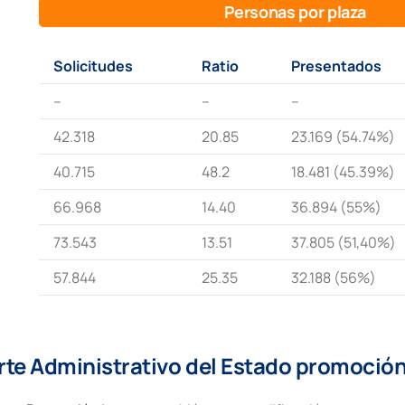
Personas por plaza
Solicitudes
Ratio
Presentados
–
–
–
42.318
20.85
23.169 (54.74%)
40.715
48.2
18.481 (45.39%)
66.968
14.40
36.894 (55%)
73.543
13.51
37.805 (51,40%)
57.844
25.35
32.188 (56%)
orte Administrativo del Estado promoción