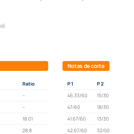
o).
Notas de corte
Ratio
P 1
P 2
–
46.33/60
15/30
–
47/60
18/30
18.01
41.67/60
13/30
28.8
42.67/60
32/50