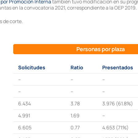
o por Promoción Interna
también tuvo modificación en su prog
untas en la convocatoria 2021, correspondiente a la OEP 2019.
s de corte.
Personas por plaza
Solicitudes
Ratio
Presentados
–
–
–
–
–
–
6.434
3.78
3.976 (61.8%)
4.991
1.69
–
6.605
0.77
4.653 (71%)