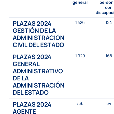
general
person
con
discapac
PLAZAS 2024
1.426
124
GESTIÓN DE LA
ADMINISTRACIÓN
CIVIL DEL ESTADO
PLAZAS 2024
1.929
168
GENERAL
ADMINISTRATIVO
DE LA
ADMINISTRACIÓN
DEL ESTADO
PLAZAS 2024
736
64
AGENTE