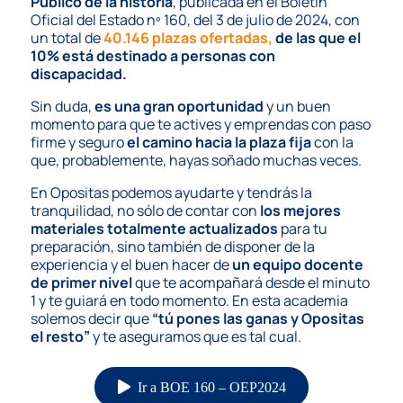
Público de la historia
, publicada en el
Boletín
Oficial del Estado nº 160, del 3 de julio de 2024,
con
un total de
40.146 plazas ofertadas,
de las que el
10% está destinado a personas con
discapacidad.
Sin duda,
es una gran oportunidad
y un buen
momento para que te actives y emprendas con paso
firme y seguro
el camino hacia la plaza fija
con la
que, probablemente, hayas soñado muchas veces.
En Opositas podemos ayudarte y tendrás la
tranquilidad, no sólo de contar con
los mejores
materiales totalmente actualizados
para tu
preparación, sino también de disponer de la
experiencia y el buen hacer de
un equipo docente
de primer nivel
que te acompañará desde el minuto
1 y te guiará en todo momento. En esta academia
solemos decir que
“tú pones las ganas y Opositas
el resto”
y te aseguramos que es tal cual.
Ir a BOE 160 – OEP2024