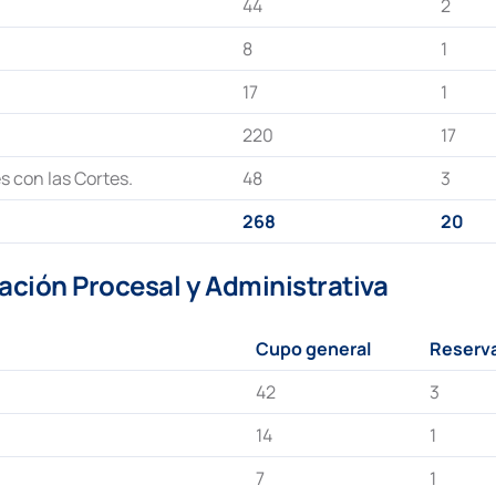
44
2
8
1
17
1
220
17
es con las Cortes.
48
3
268
20
tación Procesal y Administrativa
Cupo general
Reserva
42
3
14
1
7
1