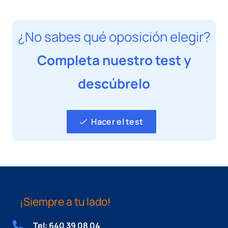
¿No sabes qué oposición elegir?
Completa nuestro test y
descúbrelo
Hacer el test
¡Siempre a tu lado!
Tel: 640 39 08 04