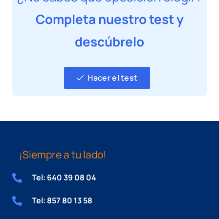
Completa nuestro test y
descúbrelo
Hacer el test
¡Siempre a tu lado!
Tel: 640 39 08 04
Tel: 857 80 13 58