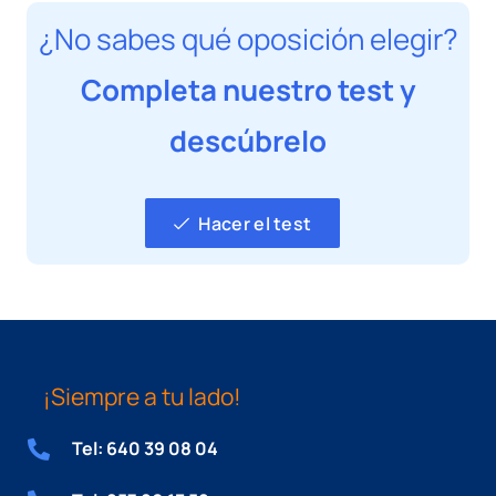
¿No sabes qué oposición elegir?
Completa nuestro test y
descúbrelo
Hacer el test
¡Siempre a tu lado!
Tel: 640 39 08 04