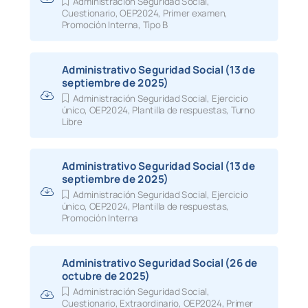
Administración Seguridad Social
,
Excluidos Turno Libre Administrativos 
Cuestionario
,
OEP2024
,
Primer examen
,
Promoción Interna
,
Tipo B
05.06.26
Seguridad Social
Nota informativa sed
examen administrativos 2025
Administrativo Seguridad Social (13 de
12.05.26
Seguridad Social
Relación definitiva a
septiembre de 2025)
libre2025
Administración Seguridad Social
,
Ejercicio
único
,
OEP2024
,
Plantilla de respuestas
,
Turno
12.05.26
Seguridad Social
Relación definitiva de
Libre
admitidos promoción interna
12.05.26
Seguridad Social
Relación definitiva e
Administrativo Seguridad Social (13 de
libre
septiembre de 2025)
Administración Seguridad Social
,
Ejercicio
12.05.26
Seguridad Social
Relación definitiva e
único
,
OEP2024
,
Plantilla de respuestas
,
promoción interna
Promoción Interna
05.05.26
Seguridad Social
Nota informativa mat
excluida de evaluación administrativos
Administrativo Seguridad Social (26 de
octubre de 2025)
23.03.26
NOTA INFORMATIVA:
cupo de reserva
discapacidad
Administración Seguridad Social
,
Cuestionario
,
Extraordinario
,
OEP2024
,
Primer