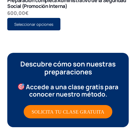
Preparación completa Administrativo de la Seguridad
Social (Promoción Interna)
600,00
€
Este
Seleccionar opciones
producto
tiene
múltiples
variantes.
Las
opciones
se
pueden
Descubre cómo son nuestras
elegir
en
preparaciones
la
página
de
Accede a una clase gratis
para
producto
conocer nuestro método.
SOLICITA TU CLASE GRATUITA