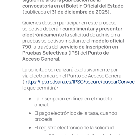
INTERNA
convocatoria en el Boletín Oficial del Estado
(publicada el
31 de diciembre de 2025
).
Quienes deseen participar en este proceso
29.07.26
Seguridad Social Administrativo turno li
selectivo deberán
cumplimentar y presentar
promoción interna OEP 2025: Nota Info
electrónicamente
la solicitud de admisión a
Convocatoria Extraordinaria Administra
pruebas selectivas mediante el
modelo oficial
790
, a través del
servicio de Inscripción en
24.07.26
Seguridad Social Administrativo OEP 20
Pruebas Selectivas (IPS)
del
Punto de
Resolucion Declaración Agosto 2026 In
Acceso General
.
admnistrativos 2025
La solicitud se realizará exclusivamente por
21.07.26
Seguridad Social administrativo, turno 
vía electrónica en el Punto de Acceso General
2025: Publicación Estadísticas Administ
(
https://ips.redsara.es/IPSC/secure/buscarConvoc
2025
lo que permitirá:
21.07.26
Promoción interna de Seguridad Socia
La inscripción en línea en el modelo
administrativo OEP 2025 igual: Publica
oficial.
Estadísticas Administrativos 2025
El pago electrónico de la tasa, cuando
proceda.
21.07.26
Promoción Interna de Seguridad Socia
administrativo OEP 2025 igual: Resoluc
El registro electrónico de la solicitud.
declaración agosto 2026 inhabil admini