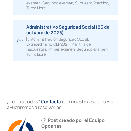
examen
,
Segundo examen
,
Supuesto Práctico
,
20.03.26
Lista provisionales
de admitidos turno l
Turno Libre
20.03.26
Lista provisionale
s de admitidos prom
interna
Administrativo Seguridad Social (26 de
octubre de 2025)
20.03.26
Seguridad social libre e interna 2025
Relación provisional de personas admiti
Administración Seguridad Social
,
excluidas, fecha, hora y lugar de celebr
Extraordinario
,
OEP2024
,
Plantilla de
respuestas
,
Primer examen
,
Segundo examen
,
primer ejercicio: Fecha 28 de junio a las
Turno Libre
horas
05.03.26
Nota informativa
– Cronograma de pru
selectivas
03.02.26
Nota informativa
recordatorio
22.01.26
Nota informativa
¿Tenéis dudas?
Contacta
con nuestro esquipo y te
ayudaremos a resolverlas.
31.12.25
Publicación de la convocatoria
16.07.25
Publicación Oferta de Empleo Público
Post creado por el Equipo
Opositas