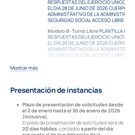
RESPUESTAS DEL EJERCICIO ÚNICO C
EL DÍA 28 DE JUNIO DE 2026 CUERPO
ADMINISTRATIVO DE LA ADMINISTRACI
SEGURIDAD SOCIAL ACCESO LIBRE
Modelo B- Turno Libre
PLANTILLA DEFI
RESPUESTAS DEL EJERCICIO ÚNICO C
EL DÍA 28 DE JUNIO DE 2026 CUERPO
ADMINISTRATIVO DE LA ADMINISTRACI
SEGURIDAD SOCIAL ACCESO LIBRE
Modelo A – Promoción Interna:
PLANTIL
Mostrar más
DEFINITIVA DE RESPUESTAS DEL EJERC
ÚNICO CELEBRADO EL DÍA 28 DE JUNIO 
CUERPO ADMINISTRATIVO DE LA
Presentación de instancias
ADMINISTRACIÓN DE LA SEGURIDAD SO
ACCESO PROMOCIÓN INTERNA
Plazo de presentación de solicitudes desde
Modelo B – Promoción Interna:
PLANTI
el 2 de enero hasta el 30 de enero de 2026
DEFINITVA DE RESPUESTAS DEL EJERCI
(inclusive).
CELEBRADO EL DÍA 28 DE JUNIO DE 20
El plazo de presentación de solicitudes será de
ADMINISTRATIVO DE LA ADMINISTRACI
20 días hábiles
, contados
a partir del día
SEGURIDAD SOCIAL ACCESO PROMOCI
siguiente al de la publicación de la