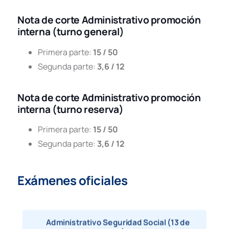
MADRID PROMOCION
(PDF,278
INTERNA
Nota de corte Administrativo promoción
interna (turno general)
MÁLAGA LIBRE
(PDF,340
Primera parte:
15 / 50
MALAGA PROMOCION
(PDF,177 
INTERNA
Segunda parte:
3,6 / 12
NAVARRA LIBRE
(PDF,682
Nota de corte Administrativo promoción
NAVARRA PROMOCION
(PDF,108 
interna (turno reserva)
INTERNA
Primera parte:
15 / 50
SANTA CRUZ DE
(PDF,1748
TENERIFE LIBRE
Segunda parte:
3,6 / 12
CRUZ DE TENERIFE
(PDF,122 
PROMOCION INTERNA
Exámenes oficiales
SEVILLA LIBRE
(PDF,1193
SEVILLA PROMOCION
(PDF,252
Administrativo Seguridad Social (13 de
INTERNA