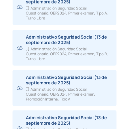
septiembre de 2025)
VALENCIA LIBRE
(PDF,359
Administración Seguridad Social
,
Cuestionario
,
OEP2024
,
Primer examen
,
Tipo A
,
Turno Libre
VALENCIA PROMOCION
(PDF,237
INTERNA
VALLADOLID LIBRE
(PDF,450
Administrativo Seguridad Social (13 de
septiembre de 2025)
VALLADOLID
PDF,67 K
Administración Seguridad Social
,
PROMOCION INTERNA
Cuestionario
,
OEP2024
,
Primer examen
,
Tipo B
,
Turno Libre
24.06.26
Criterios de corrección:
Turno Libre
Administrativo Seguridad Social (13 de
Promoción interna
septiembre de 2025)
Administración Seguridad Social
,
15.06.26
Seguridad social:
Modificación Admitid
Cuestionario
,
OEP2024
,
Primer examen
,
Excluidos Turno Libre Administrativos 
Promoción Interna
,
Tipo A
15.06.26
Seguridad social:
Relación Definitiva 
Modificación Administrativos 2025
Administrativo Seguridad Social (13 de
septiembre de 2025)
15.06.26
Seguridad social:
Modificación Admitid