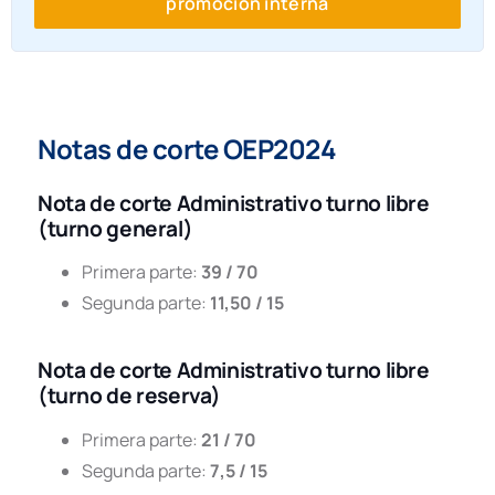
promoción interna
25.06.26
Nota Informativa Instrucciones Oposito
Administrativos 2025
24.06.26.
Distribución de opositores por aula
A CORUÑA LIBRE
(PDF,943
Notas de corte OEP2024
CORUÑA PROMOCION
(PDF,125 
INTERNA
Nota de corte Administrativo turno libre
(turno general)
BALEARES LIBRE
(PDF,132 
Primera parte:
39 / 70
BALEARES
(PDF,75 K
Segunda parte:
11,50 / 15
PROMOCION INTERNA
BARCELONA LIBRE
(PDF,263
Nota de corte Administrativo turno libre
BARCELONA
(PDF,69 
(turno de reserva)
PROMOCION INTERNA
Primera parte:
21 / 70
MADRID LIBRE
(PDF,319
Segunda parte:
7,5 / 15