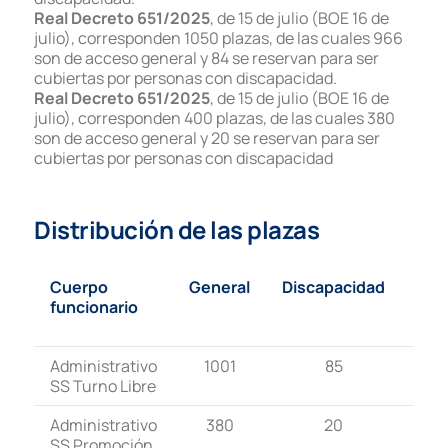
Real Decreto 651/2025
, de 15 de julio (BOE 16 de
julio), corresponden 1050
plazas, de las cuales 966
son de acceso general y 84 se reservan para ser
cubiertas por
personas con discapacidad.
Real Decreto 651/2025
, de 15 de julio (BOE 16 de
julio), corresponden 400
plazas, de las cuales 380
son de acceso general y 20 se reservan para ser
cubiertas por
personas con discapacidad
Distribución de las plazas
Cuerpo
General
Discapacidad
Tot
funcionario
de 
pla
Administrativo
1001
85
1.0
SS Turno Libre
Administrativo
380
20
40
SS Promoción