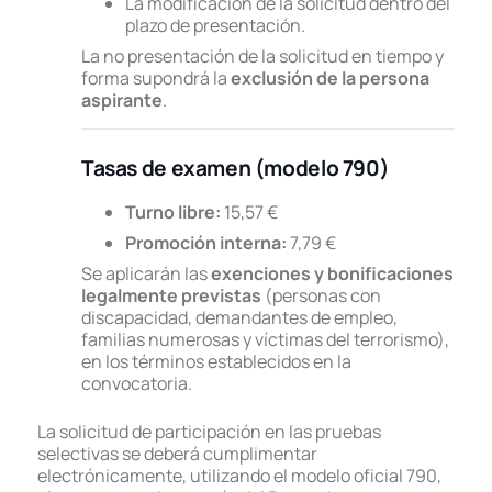
La modificación de la solicitud dentro del
2025
plazo de presentación.
21.07.26
Seguridad Social administrativo, turno 
La no presentación de la solicitud en tiempo y
2025: Publicación Estadísticas Administ
forma supondrá la
exclusión de la persona
2025
aspirante
.
30.06.26
Seguridad Social Administrativ
o – Art
de la convocatoria: Las plantillas corre
Tasas de examen (modelo 790)
correspondientes a la prueba con resp
alternativas se harán públicas en el pl
Turno libre:
15,57 €
de dos días hábiles contados desde la fi
Promoción interna:
7,79 €
de la prueba.
En el plazo de dos días há
partir del día siguiente a la publicació
Se aplicarán las
exenciones y bonificaciones
plantillas podrán presentarse alegac
legalmente previstas
(personas con
se entenderán contestadas mediante
discapacidad, demandantes de empleo,
publicación de las plantillas corrector
familias numerosas y víctimas del terrorismo),
definitivas. Las mismas se dirigirán a
en los términos establecidos en la
alegacionesadministrativos@inclusi
convocatoria.
No se admitirán alegaciones fuera de 
presentadas por cualquier otro medio
La solicitud de participación en las pruebas
del indicado.
selectivas se deberá cumplimentar
Cuestionario Acceso Libre Rojo A Admin
electrónicamente, utilizando el modelo oficial 790,