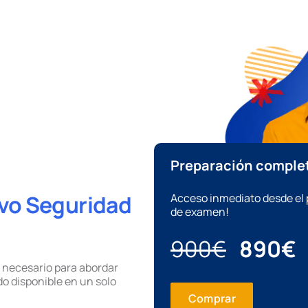
Preparación comple
ivo Seguridad
Acceso inmediato desde el 
de examen!
900€
890€
necesario para abordar
o disponible en un solo
Comprar