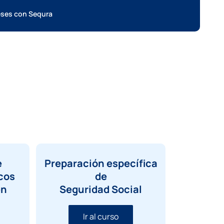
meses con Sequra
e
Preparación específica
cos
de
en
Seguridad Social
Ir al curso