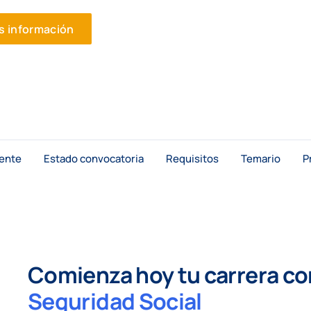
ás información
ente
Estado convocatoria
Requisitos
Temario
P
Comienza hoy tu carrera c
Seguridad Social