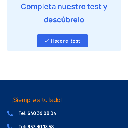
Completa nuestro test y
descúbrelo
Hacer el test
¡Siempre a tu lado!
Tel: 640 39 08 04
Tel: 857 80 13 58