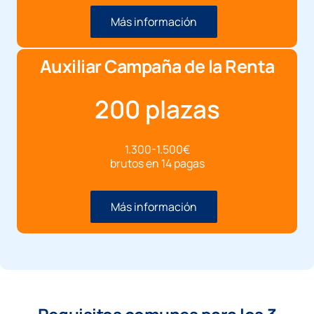
Más información
Auxiliar Campaña de la Renta
200 plazas
1.300-1.500€
brutos en 14 pagas
Más información