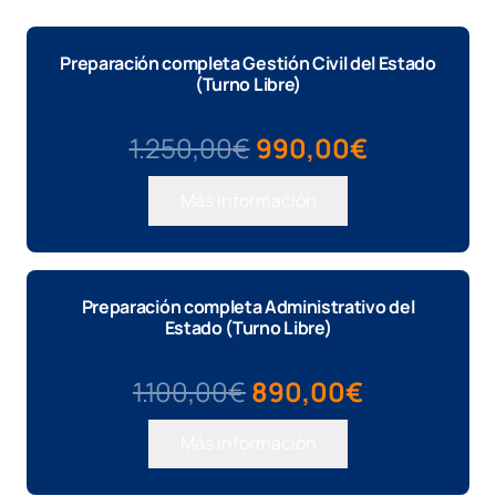
Preparación completa Gestión Civil del Estado
(Turno Libre)
El
El
1.250,00
€
990,00
€
precio
precio
Más información
original
actual
era:
es:
1.250,00€.
990,00€.
Preparación completa Administrativo del
Estado (Turno Libre)
El
El
1.100,00
€
890,00
€
precio
precio
Más información
original
actual
era:
es: