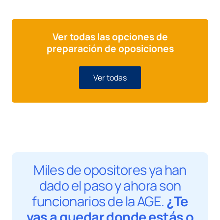
1.100,00€.
890,00€.
Ver todas las opciones de
preparación de oposiciones
Ver todas
Miles de opositores ya han
dado el paso y ahora son
funcionarios de la AGE.
¿Te
vas a quedar donde estás o