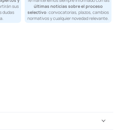
xpertos y
Te mantenemos siempre informado con las
tirán sus
últimas noticias sobre el proceso
s dudas
selectivo
: convocatorias, plazos, cambios
a.
normativos y cualquier novedad relevante.