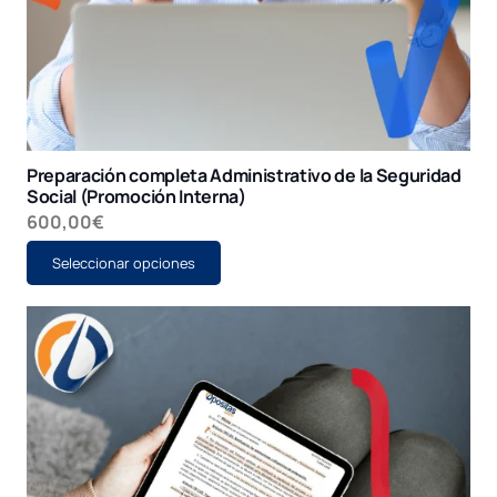
Preparación completa Administrativo de la Seguridad
Social (Promoción Interna)
600,00
€
Este
Seleccionar opciones
producto
tiene
múltiples
variantes.
Las
opciones
se
pueden
elegir
en
la
página
de
producto