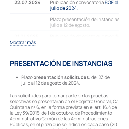
22.07.2024
Publicación convocatoria
BOE el 22 d
julio de 2024.
Plazo presentación de instancias:
23 
julio a 12 de agosto.
21.01.2025
Publicación de edicto que modifica la
convocatoria y las bases,
pasando el
Mostrar más
número de plazas de 67 a 61.
10.04.2025
Resolución de Recurso de Reposición
PRESENTACIÓN DE INSTANCIAS
contra ampliación de plazas de Auxili
Administrativo/a de la plantilla de
funcionarios/as con la incorporación
Plazo
presentación solicitudes
: del 23 de
las plazas incluidas en la Oferta de
julio al 12 de agosto de 2024.
Empleo 2025 donde se aumento el
número de 61 a 70 plazas en el mes de
Las solicitudes para tomar parte en las pruebas
febrero 2025. Volviendo a quedar en 6
selectivas se presentarán en el Registro General, C/
las plazas convocadas.
Quintana nº 6, en la forma prevista en el art. 16.4 de
la Ley 39/2015, de 1 de octubre, de Procedimiento
11.04.2025
Aprobación del Tribunal Calificador d
Administrativo Común de las Administraciones
las pruebas selectivas
Públicas, en el plazo que se indica en cada caso (20