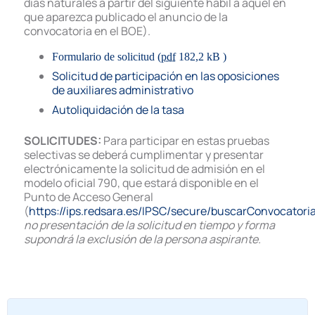
días naturales a partir del siguiente hábil a aquel en
11.04.2025
Lista provisional de admitidos y
que aparezca publicado el anuncio de la
excluidos.
El plazo de
alegaciones
es
convocatoria en el BOE).
desde el día
11/04/2025 hasta el día
28/04/2025
, ambos inclusive.
Formulario de solicitud
(
pdf
182,2 kB )
Solicitud de participación en las oposiciones
22.04.2025
Resolución de Alcaldía de abstención
de auxiliares administrativo
uno de los miembros del Tribunal
calificador.
Autoliquidación de la tasa
07.05.2025
Información sobre los sistemas de
SOLICITUDES:
Para participar en estas pruebas
identificación y acceso a recinto y
selectivas se deberá cumplimentar y presentar
distribución de los/as aspirantes
electrónicamente la solicitud de admisión en el
admitidos/as al proceso selectivo.
Fe
modelo oficial 790, que estará disponible en el
de examen: 11 de mayo.
Punto de Acceso General
(
https://ips.redsara.es/IPSC/secure/buscarConvocatori
07.05.2025
Distribución de aspirantes por aula.
no presentación de la solicitud en tiempo y forma
supondrá la exclusión de la persona aspirante.
07.05.2025
Resolución del tribunal después del p
de alegaciones.
07.05.2025
Resolución sobre adaptaciones
concedidas y denegadas.