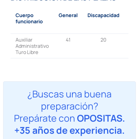
Cuerpo
General
Discapacidad
Tot
funcionario
de 
pla
Auxiliar
41
20
6
Administrativo
Turo Libre
¿Buscas una buena
preparación?
Prepárate con
OPOSITAS.
+35 años de experiencia.