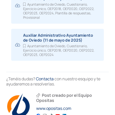
02.06.2025
Alegaciones a las preguntas del ejerc
Ayuntamiento de Oviedo
,
Cuestionario
,
del proceso selectivo.
Ejercicio único
,
OEP2018
,
OEP2020
,
OEP2022
,
OEP2023
,
OEP2024
,
Plantilla de respuestas
,
Provisional
26.06.2025
Calificaciones del ejercicio de oposici
26.06.2025
Acuerdo del Tribunal sobre empates.
Auxiliar Administrativo Ayuntamiento
26.06.2025
Convocatoria del ejercicio voluntario
de Oviedo (11 de mayo de 2025)
desempates.
Ayuntamiento de Oviedo
,
Cuestionario
,
Ejercicio único
,
OEP2018
,
OEP2020
,
OEP2022
,
26.06.2025
Distribución de accesos a la prueba d
OEP2023
,
OEP2024
desempates.
26.06.2025
Modelo de hoja de examen.
¿Tenéis dudas?
Contacta
con nuestro esquipo y te
04.07.2025
Anuncio de resultados: aspirantes qu
ayudaremos a resolverlas.
no han superado la primera prueba.
04.07.2025
Anuncio complementario sobre las
Post creado por el Equipo
alegaciones presentadas las pregunt
Opositas
del ejercicio de oposición.
www.opositas.com
07.07.2025
Publicación del cuestionario de