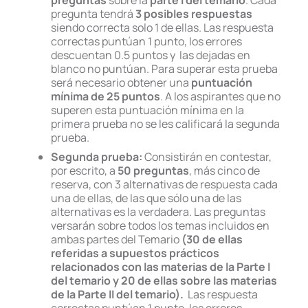
preguntas
sobre la
parte I del temario
. Cada
pregunta tendrá
3 posibles respuestas
siendo correcta solo 1 de ellas. Las respuesta
correctas puntúan 1 punto, los errores
descuentan 0.5 puntos y las dejadas en
blanco no puntúan. Para superar esta prueba
será necesario obtener una
puntuación
mínima de 25 puntos
. A los aspirantes que no
superen esta puntuación mínima en la
primera prueba no se les calificará la segunda
prueba.
Segunda prueba:
Consistirán en contestar,
por escrito, a
50 preguntas
, más cinco de
reserva, con 3 alternativas de respuesta cada
una de ellas, de las que sólo una de las
alternativas es la verdadera. Las preguntas
versarán sobre todos los temas incluidos en
ambas partes del Temario
(30 de ellas
referidas a supuestos prácticos
relacionados con las materias de la Parte I
del temario y 20 de ellas sobre las materias
de la Parte II del temario).
Las respuesta