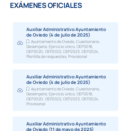
formulario que, tras
EXÁMENES OFICIALES
cumplimentarlo, generará una
incidencia que será atendida por
equipo de soporte.
También está disponible en la
Auxiliar Administrativo Ayuntamiento
plataforma la pestaña “Incidenci
de Oviedo (4 de julio de 2025)
situada en la parte superior
Ayuntamiento de Oviedo
,
Cuestionario
,
derecha de la página, para
Desempate
,
Ejercicio único
,
OEP2018
,
comunicar cualquier
OEP2020
,
OEP2022
,
OEP2023
,
OEP2024
,
Plantilla de respuestas
,
Provisional
circunstancia.
El equipo de soporte contactará
con el/la opositor/a a efectos de
Auxiliar Administrativo Ayuntamiento
dar solución a su incidencia con
de Oviedo (4 de julio de 2025)
carácter previo a la celebración 
ejercicio.
Ayuntamiento de Oviedo
,
Cuestionario
,
Desempate
,
Ejercicio único
,
OEP2018
,
OEP2020
,
OEP2022
,
OEP2023
,
OEP2024
,
12.05.2025
Publicación del cuestionario de
Provisional
preguntas y plantilla de respuestas.
Plazo de alegaciones: 5 días háb
a partir del día siguiente al de su
publicación.
Auxiliar Administrativo Ayuntamiento
de Oviedo (11 de mayo de 2025)