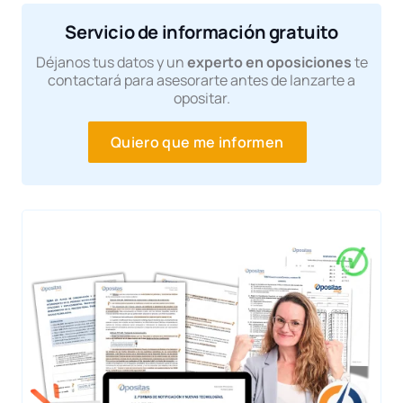
20.10.2025
Rectificación de resultados del ejerci
voluntario de desempate
Servicio de información gratuito
20.10.2025
Resultado final de proceso selectivo
Déjanos tus datos y un
experto en oposiciones
te
contactará para asesorarte antes de lanzarte a
20.10.2025
Propuesta de nombramiento
opositar.
Quiero que me informen