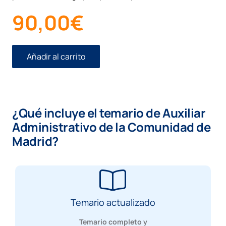
90,00
€
Añadir al carrito
Temario
Auxiliar
Administrativo
de
la
¿Qué incluye el temario de Auxiliar
Comunidad
de
Administrativo de la Comunidad de
Madrid
Madrid?
(Turno
Libre)
cantidad
Temario actualizado
Temario completo y