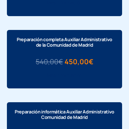
Más información
Preparación completa Auxiliar Administrativo
de la Comunidad de Madrid
El
El
540,00
€
450,00
€
precio
precio
Más información
original
actual
era:
es:
540,00€.
450,00€.
Preparación informática Auxiliar Administrativo
Comunidad de Madrid