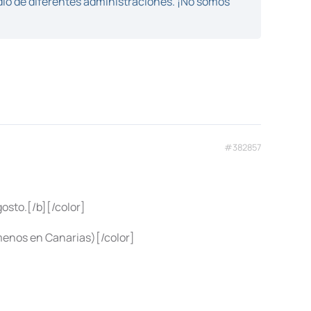
dio de diferentes administraciones. ¡No somos
#382857
sto.[/b][/color]
menos en Canarias)[/color]