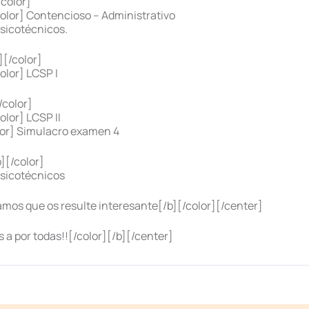
color]
olor] Contencioso – Administrativo
sicotécnicos.
[/color]
olor] LCSP I
color]
lor] LCSP II
lor] Simulacro examen 4
][/color]
Psicotécnicos
os que os resulte interesante[/b][/color][/center]
a por todas!![/color][/b][/center]