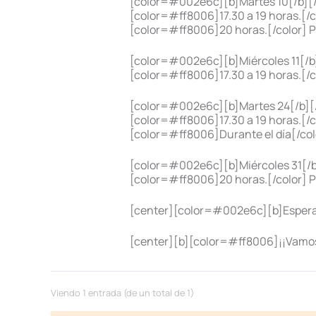
[color=#002e6c][b]Martes 10[/b][/
[color=#ff8006]17.30 a 19 horas.[/c
[color=#ff8006]20 horas.[/color] P
[color=#002e6c][b]Miércoles 11[/b]
[color=#ff8006]17.30 a 19 horas.[/c
[color=#002e6c][b]Martes 24[/b][/
[color=#ff8006]17.30 a 19 horas.[/co
[color=#ff8006]Durante el día[/co
[color=#002e6c][b]Miércoles 31[/b
[color=#ff8006]20 horas.[/color] 
[center][color=#002e6c][b]Esperam
[center][b][color=#ff8006]¡¡Vamos 
Viendo 1 entrada (de un total de 1)