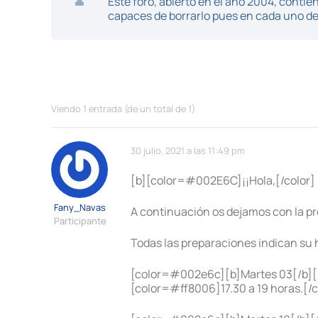
Este foro, abierto en el año 2004, cont
capaces de borrarlo pues en cada uno de 
Viendo 1 entrada (de un total de 1)
30 julio, 2021 a las 11:49 pm
[b][color=#002E6C]¡¡Hola,[/color]
Fany_Navas
A continuación os dejamos con la p
Participante
Todas las preparaciones indican su 
[color=#002e6c][b]Martes 03[/b][/
[color=#ff8006]17.30 a 19 horas.[/c