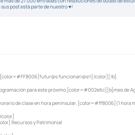
iene más de 27.000 entradas con resoluciones de dudas de estu
sus post está parte de nuestro ♥!
 [color=#FF8006]futur@s funcionari@s!![/color][/b]
rogramación para este próximo [color=#002e6c][b]mes de Ago
horario de clase en hora peninsular. [color=#ff8006](1 hora 
color]
olor] Recursos y Patrimonial