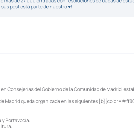
iene más de 27.000 entradas con resoluciones de dudas de estu
sus post está parte de nuestro ♥!
 en Consejerías del Gobierno de la Comunidad de Madrid, es
de Madrid queda organizada en las siguientes [b][color=#ff8
 y Portavocía.
ltura.