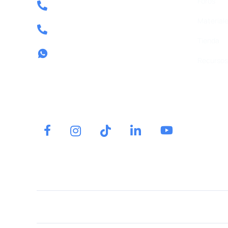
Foros
Tel: 640 39 08 04
Materiale
Tel: 857 80 13 58
Tienda
Contactar por whatsapp
Recursos 
Tel.
640 39 08 04
Contactar por whatsapp
Oposiciones