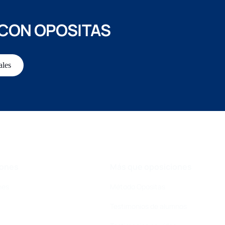
 CON OPOSITAS
ales
iones
Más que oposiciones
nes
Método Opositas
Testimonios de alumnos