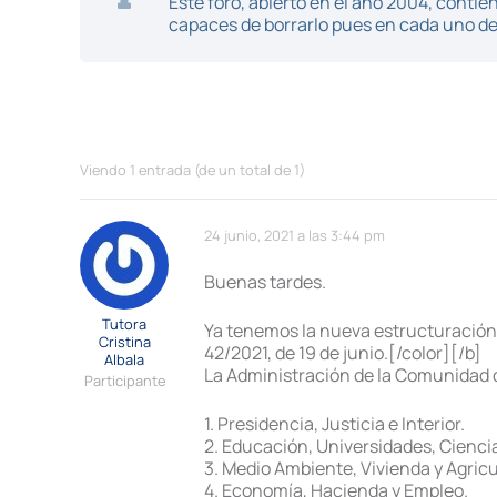
Este foro, abierto en el año 2004, cont
capaces de borrarlo pues en cada uno de 
Viendo 1 entrada (de un total de 1)
24 junio, 2021 a las 3:44 pm
Buenas tardes.
Tutora
Ya tenemos la nueva estructuración
Cristina
42/2021, de 19 de junio.[/color][/b]
Albala
La Administración de la Comunidad 
Participante
1. Presidencia, Justicia e Interior.
2. Educación, Universidades, Ciencia
3. Medio Ambiente, Vivienda y Agricu
4. Economía, Hacienda y Empleo.