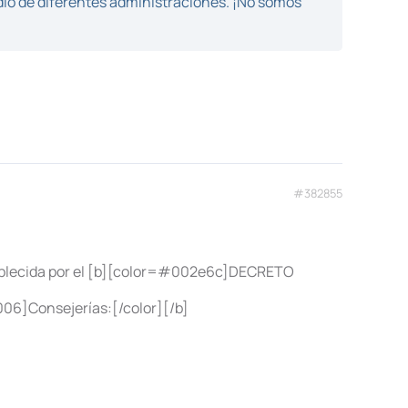
dio de diferentes administraciones. ¡No somos
#382855
tablecida por el [b][color=#002e6c]DECRETO
006]Consejerías:[/color][/b]