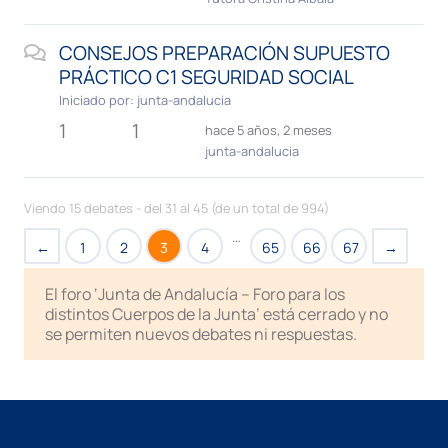
CONSEJOS PREPARACIÓN SUPUESTO
PRÁCTICO C1 SEGURIDAD SOCIAL
Iniciado por:
junta-andalucia
1
1
hace 5 años, 2 meses
junta-andalucia
Viendo 15 debates - del 31 al 45 (de un total de 994)
…
←
1
2
3
4
65
66
67
→
El foro ‘Junta de Andalucía – Foro para los
distintos Cuerpos de la Junta’ está cerrado y no
se permiten nuevos debates ni respuestas.