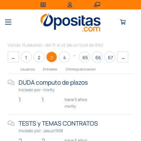
Viendo 15 debates - del 31 al 45 (de un total de 994)
…
←
1
2
3
4
65
66
67
→
Usuarios
Entradas
Última publicación
DUDA computo de plazos
Iniciado por:
mixtty
1
1
hace 5 años
mixtty
TESTS y TEMAS CONTRATOS
Iniciado por:
Jesus1998
2
2
hace 5 años