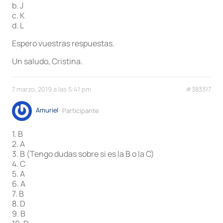
b. J
c. K
d. L
Espero vuestras respuestas.
Un saludo, Cristina.
7 marzo, 2019 a las 5:41 pm
#383317
Amuriel
Participante
1. B
2. A
3. B (Tengo dudas sobre si es la B o la C)
4. C
5. A
6. A
7. B
8. D
9. B