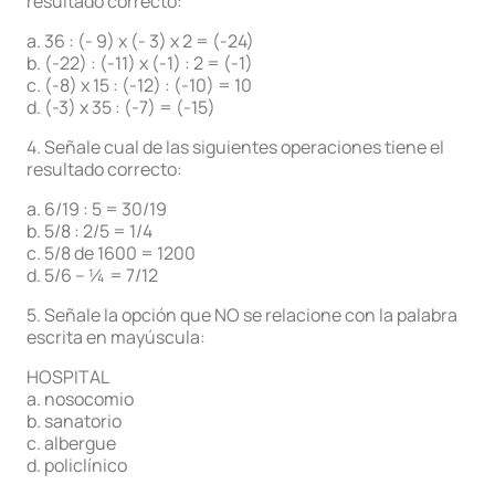
resultado correcto:
a. 36 : (- 9) x (- 3) x 2 = (-24)
b. (-22) : (-11) x (-1) : 2 = (-1)
c. (-8) x 15 : (-12) : (-10) = 10
d. (-3) x 35 : (-7) = (-15)
4. Señale cual de las siguientes operaciones tiene el
resultado correcto:
a. 6/19 : 5 = 30/19
b. 5/8 : 2/5 = 1/4
c. 5/8 de 1600 = 1200
d. 5/6 – ¼ = 7/12
5. Señale la opción que NO se relacione con la palabra
escrita en mayúscula:
HOSPITAL
a. nosocomio
b. sanatorio
c. albergue
d. policlínico