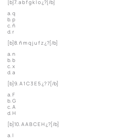
[b]7. a b f g k l o ¿?[/b]
a. q
b. p
c. ñ
d. r
[b]8. ñ m q j u f z ¿?[/b]
a. n
b. b
c. x
d. a
[b]9. A 1 C 3 E 5 ¿? 7[/b]
a. F
b. G
c. A
d. H
[b]10. A A B C E H ¿?[/b]
a. I