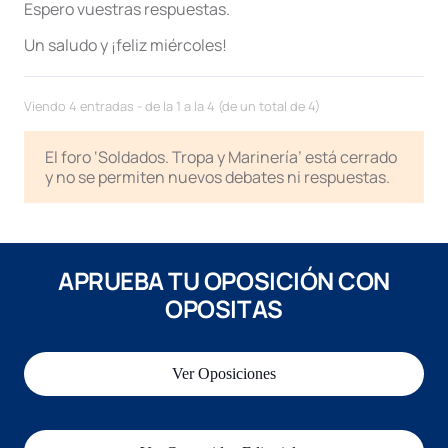
Espero vuestras respuestas.
Un saludo y ¡feliz miércoles!
Viendo 4 entradas - de la 1 a la 4 (de un total de 4)
El foro ‘Soldados. Tropa y Marinería’ está cerrado
y no se permiten nuevos debates ni respuestas.
APRUEBA TU OPOSICIÓN CON
OPOSITAS
Ver Oposiciones