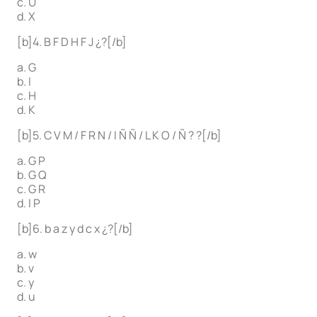
c. U
d. X
[b]4. B F D H F J ¿?[/b]
a. G
b. I
c. H
d. K
[b]5. C V M / F R N / I Ñ Ñ / L K O / Ñ ? ?[/b]
a. G P
b. G Q
c. G R
d. I P
[b]6. b a z y d c x ¿?[/b]
a. w
b. v
c. y
d. u