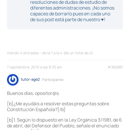
resoluciones de dudas de estudio de
diferentes administraciones. ¡No somos
capaces de borrarlo pues en cada uno
de sus post está parte de nuestro ♥!
Viendo 4 entradas - de la 1 a la 4 (de un total de 4)
7 septiembre, 2019 a las 8:33 am
#382887
tutor-age2
Participante
Buenos días, opositor@s.
[b]¿Me ayudáis a resolver estas preguntas sobre
Constitución Española?[/b]
[b]1. Según lo dispuesto en la Ley Orgánica 3/1981, de 6
de abril, del Defensor del Pueblo, señale el enunciado