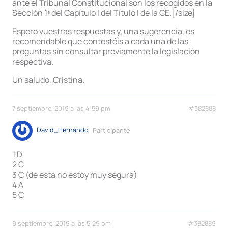
ante el Tribunal Constitucional son los recogidos en la
Sección 1ª del Capítulo I del Título I de la CE.[/size]
Espero vuestras respuestas y, una sugerencia, es
recomendable que contestéis a cada una de las
preguntas sin consultar previamente la legislación
respectiva.
Un saludo, Cristina.
7 septiembre, 2019 a las 4:59 pm
#382888
David_Hernando
Participante
1 D
2 C
3 C (de esta no estoy muy segura)
4 A
5 C
9 septiembre, 2019 a las 5:29 pm
#382889