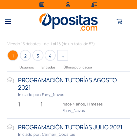
Viendo 15 debates - del 1 al 15 (de un total de 53)
1
2
3
4
→
Usuarios
Entradas
Última publicación
PROGRAMACIÓN TUTORÍAS AGOSTO
2021
Iniciado por:
Fany_Navas
1
1
hace 4 años, 11 meses
Fany_Navas
PROGRAMACIÓN TUTORÍAS JULIO 2021
Iniciado por:
Carmen_Opositas