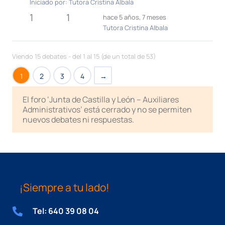
Iniciado por:
Tutora Cristina Albala
1
1
hace 5 años, 7 meses
Tutora Cristina Albala
Viendo 15 debates - del 1 al 15 (de un total de 53)
1
2
3
4
→
El foro ‘Junta de Castilla y León – Auxiliares
Administrativos’ está cerrado y no se permiten
nuevos debates ni respuestas.
¡Siempre a tu lado!
Tel: 640 39 08 04