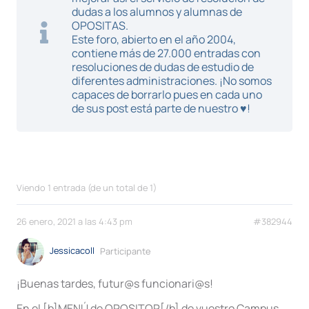
dudas a los alumnos y alumnas de
OPOSITAS.
Este foro, abierto en el año 2004,
contiene más de 27.000 entradas con
resoluciones de dudas de estudio de
diferentes administraciones. ¡No somos
capaces de borrarlo pues en cada uno
de sus post está parte de nuestro ♥!
Viendo 1 entrada (de un total de 1)
26 enero, 2021 a las 4:43 pm
#382944
Jessicacoll
Participante
¡Buenas tardes, futur@s funcionari@s!
En el [b]MENÚ de OPOSITOR[/b] de vuestro Campus