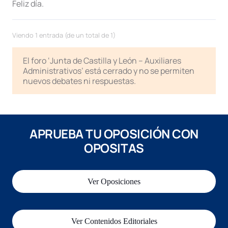
Feliz día.
Viendo 1 entrada (de un total de 1)
El foro ‘Junta de Castilla y León – Auxiliares
Administrativos’ está cerrado y no se permiten
nuevos debates ni respuestas.
APRUEBA TU OPOSICIÓN CON
OPOSITAS
Ver Oposiciones
Ver Contenidos Editoriales