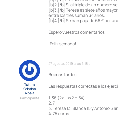
[b]2.[/b] Si al triple de un número s
[b]3.[/b] Teresa es siete años may
entre los tres suman 34 años.
[b]4.[/b] Se han pagado 66 € por una
Espero vuestros comentarios.
¡Feliz semana!
27 agosto, 2019 a las 5:18 pm
Buenas tardes.
Tutora
Las respuestas correctas a los ejerc
Cristina
Albala
1. 36 (2x – x/2 = 54)
Participante
2. 7
3. Teresa 13, Blanca 15 y Antonio 6 a
4. 75 euros