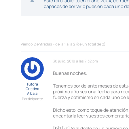
Este foro, abierto en el año 2004, cont
capaces de borrarlo pues en cada uno de 
Viendo 2 entradas - de la 1 a la 2 (de un total de 2)
30 julio, 2019 a las 7:32 pm
Buenas noches.
Tutora
Tenemos por delante meses de estudi
Cristina
próximo año sea una fecha para rec
Albala
fuerza y optimismo en cada uno de lo
Participante
Dicho esto, como toque de atención, 
encantaría leer vuestros comentario
[b]1.[/b] Si al doble de un número se