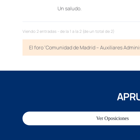
Un saludo.
Viendo 2 entradas - de la 1 a la 2 (de un total de 2)
El foro ‘Comunidad de Madrid – Auxiliares Admini
APRU
Ver Oposiciones