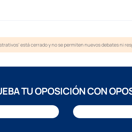
strativos’ está cerrado y no se permiten nuevos debates ni re
EBA TU OPOSICIÓN CON OPO