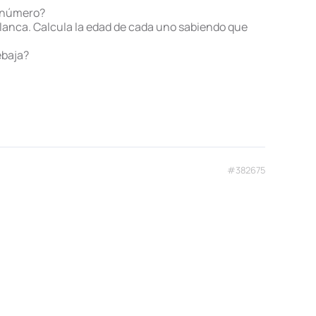
se número?
lanca. Calcula la edad de cada uno sabiendo que
ebaja?
#382675