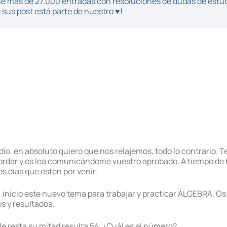
iene más de 27.000 entradas con resoluciones de dudas de estu
sus post está parte de nuestro ♥!
o, en absoluto quiero que nos relajemos, todo lo contrario. T
ordar y os lea comunicándome vuestro aprobado. A tiempo de 
s días que estén por venir.
inicio este nuevo tema para trabajar y practicar ÁLGEBRA. Os 
s y resultados.
 le resta su mitad resulta 54. ¿Cuál es el número?