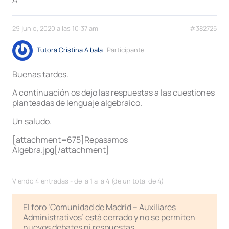
29 junio, 2020 a las 10:37 am
#382725
Tutora Cristina Albala
Participante
Buenas tardes.
A continuación os dejo las respuestas a las cuestiones
planteadas de lenguaje algebraico.
Un saludo.
[attachment=675]Repasamos
Álgebra.jpg[/attachment]
Viendo 4 entradas - de la 1 a la 4 (de un total de 4)
El foro ‘Comunidad de Madrid – Auxiliares
Administrativos’ está cerrado y no se permiten
nuevos debates ni respuestas.