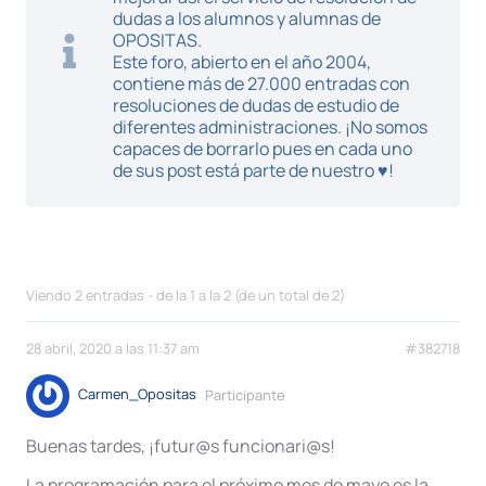
dudas a los alumnos y alumnas de
OPOSITAS.
Este foro, abierto en el año 2004,
contiene más de 27.000 entradas con
resoluciones de dudas de estudio de
diferentes administraciones. ¡No somos
capaces de borrarlo pues en cada uno
de sus post está parte de nuestro ♥!
Viendo 2 entradas - de la 1 a la 2 (de un total de 2)
28 abril, 2020 a las 11:37 am
#382718
Carmen_Opositas
Participante
Buenas tardes, ¡futur@s funcionari@s!
La programación para el próximo mes de mayo es la