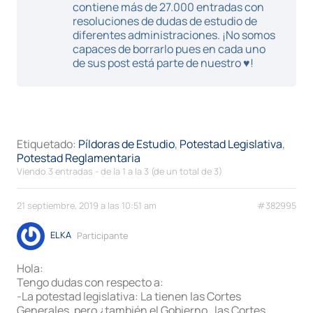
contiene más de 27.000 entradas con
resoluciones de dudas de estudio de
diferentes administraciones. ¡No somos
capaces de borrarlo pues en cada uno
de sus post está parte de nuestro ♥!
Etiquetado:
Píldoras de Estudio
,
Potestad Legislativa
,
Potestad Reglamentaria
Viendo 3 entradas - de la 1 a la 3 (de un total de 3)
21 septiembre, 2019 a las 10:51 am
#382995
ELKA
Participante
Hola:
Tengo dudas con respecto a:
-La potestad legislativa: La tienen las Cortes
Generales, pero ¿también el Gobierno , las Cortes,