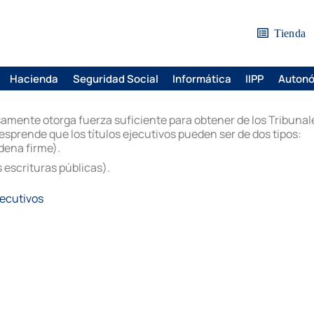
Tienda
Hacienda
Seguridad Social
Informática
IIPP
Auton
esamente otorga fuerza suficiente para obtener de los Tribuna
desprende que los títulos ejecutivos pueden ser de dos tipos:
dena firme).
s escrituras públicas).
jecutivos