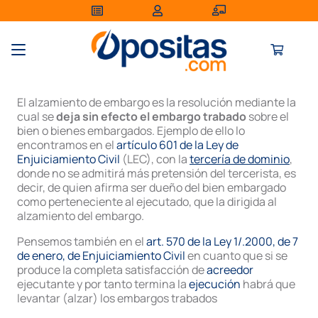
El alzamiento de embargo es la resolución mediante la
cual se
deja sin efecto el embargo trabado
sobre el
bien o bienes embargados. Ejemplo de ello lo
encontramos en el
artículo 601 de la Ley de
Enjuiciamiento Civil
(LEC), con la
tercería de dominio
,
donde no se admitirá más pretensión del tercerista, es
decir, de quien afirma ser dueño del bien embargado
como perteneciente al ejecutado, que la dirigida al
alzamiento del embargo.
Pensemos también en el
art. 570 de la Ley 1/.2000, de 7
de enero, de Enjuiciamiento Civil
en cuanto que si se
produce la completa satisfacción de
acreedor
ejecutante y por tanto termina la
ejecución
habrá que
levantar (alzar) los embargos trabados