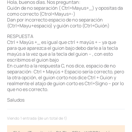
Hola, buenos días. Nos preguntan:
Guión de no separación ( Ctrl+Mayus+_) y opositas da
como correcto (Ctrol+Mayus+-)
Dan por incorrecto espacio de no separación
(Ctrl+Mayu+espacio) y guión corto (Ctrl+Guión)
RESPUESTA
Ctrl + Mayús +_ es igual que ctrl + mayús + – ya que
para que aparezca el guion bajo debo darle a la tecla
mayús a la vez que a la tecla del guion – , con esto
escribimos el guion bajo
En cuanto a la respuesta C, nos dice, espacio de no
separación: Ctrl + Mayús + Espacio sería correcto, pero
la otra opción, el guion corto nos dice Ctrl + Guion y
realmente el atajo de guion corto es Ctrl+Signo – por lo
que no es correcto.
Saludos
Viendo 1 entrada (de un total de 1)