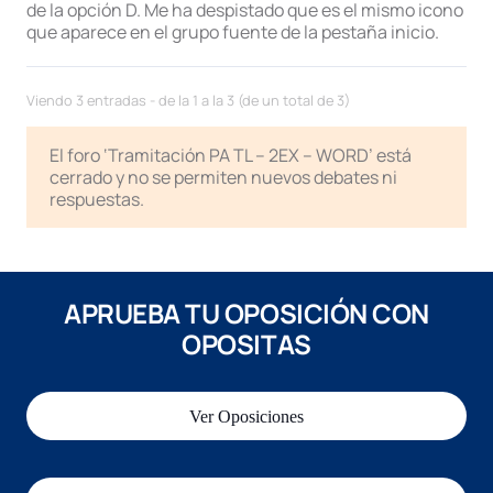
de la opción D. Me ha despistado que es el mismo icono
que aparece en el grupo fuente de la pestaña inicio.
Viendo 3 entradas - de la 1 a la 3 (de un total de 3)
El foro ‘Tramitación PA TL – 2EX – WORD’ está
cerrado y no se permiten nuevos debates ni
respuestas.
APRUEBA TU OPOSICIÓN CON
OPOSITAS
Ver Oposiciones