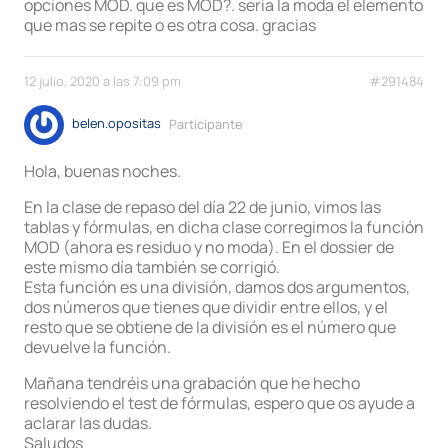
opciones MOD. que es MOD?. seria la moda el elemento
que mas se repite o es otra cosa. gracias
12 julio, 2020 a las 7:09 pm
#291484
belen.opositas
Participante
Hola, buenas noches.
En la clase de repaso del día 22 de junio, vimos las
tablas y fórmulas, en dicha clase corregimos la función
MOD (ahora es residuo y no moda). En el dossier de
este mismo día también se corrigió.
Esta función es una división, damos dos argumentos,
dos números que tienes que dividir entre ellos, y el
resto que se obtiene de la división es el número que
devuelve la función.
Mañana tendréis una grabación que he hecho
resolviendo el test de fórmulas, espero que os ayude a
aclarar las dudas.
Saludos