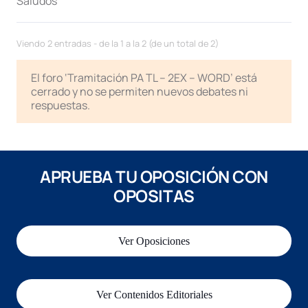
Saludos
Viendo 2 entradas - de la 1 a la 2 (de un total de 2)
El foro ‘Tramitación PA TL – 2EX – WORD’ está
cerrado y no se permiten nuevos debates ni
respuestas.
APRUEBA TU OPOSICIÓN CON
OPOSITAS
Ver Oposiciones
Ver Contenidos Editoriales