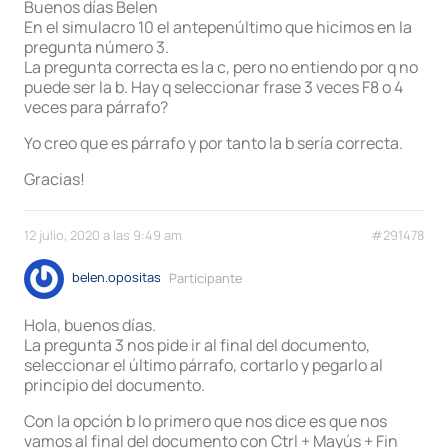
Buenos días Belen
En el simulacro 10 el antepenúltimo que hicimos en la
pregunta número 3.
La pregunta correcta es la c, pero no entiendo por q no
puede ser la b. Hay q seleccionar frase 3 veces F8 o 4
veces para párrafo?
Yo creo que es párrafo y por tanto la b sería correcta.
Gracias!
12 julio, 2020 a las 9:49 am
#291478
belen.opositas
Participante
Hola, buenos días.
La pregunta 3 nos pide ir al final del documento,
seleccionar el último párrafo, cortarlo y pegarlo al
principio del documento.
Con la opción b lo primero que nos dice es que nos
vamos al final del documento con Ctrl + Mayús + Fin