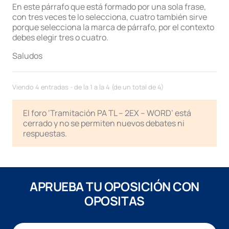
En este párrafo que está formado por una sola frase,
con tres veces te lo selecciona, cuatro también sirve
porque selecciona la marca de párrafo, por el contexto
debes elegir tres o cuatro.
Saludos
Viendo 4 entradas - de la 1 a la 4 (de un total de 4)
El foro ‘Tramitación PA TL – 2EX – WORD’ está
cerrado y no se permiten nuevos debates ni
respuestas.
APRUEBA TU OPOSICIÓN CON
OPOSITAS