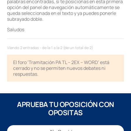
palabras encontradas, si te posicionas en esta primera
opción del panel de navegación automáticamente se
queda seleccionada en el texto y ya puedes ponerle
subrayado doble.
Saludos
Viendo 2 entradas - de la 1 a la 2 (de un total de 2)
El foro ‘Tramitación PA TL – 2EX – WORD’ está
cerrado y no se permiten nuevos debates ni
respuestas.
APRUEBA TU OPOSICIÓN CON
OPOSITAS