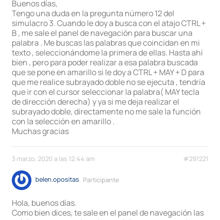
Buenos días,
Tengo una duda en la pregunta número 12 del
simulacro 3. Cuando le doy a busca con el atajo CTRL +
B , me sale el panel de navegación para buscar una
palabra . Me buscas las palabras que coincidan en mi
texto , seleccionándome la primera de ellas. Hasta ahí
bien , pero para poder realizar a esa palabra buscada
que se pone en amarillo si le doy a CTRL + MAY + D para
que me realice subrayado doble no se ejecuta , tendría
que ir con el cursor seleccionar la palabra( MAY tecla
de dirección derecha) y ya si me deja realizar el
subrayado doble, directamente no me sale la función
con la selección en amarillo .
Muchas gracias
3 marzo, 2020 a las 12:44 am
#291221
belen.opositas
Participante
Hola, buenos días.
Como bien dices, te sale en el panel de navegación las