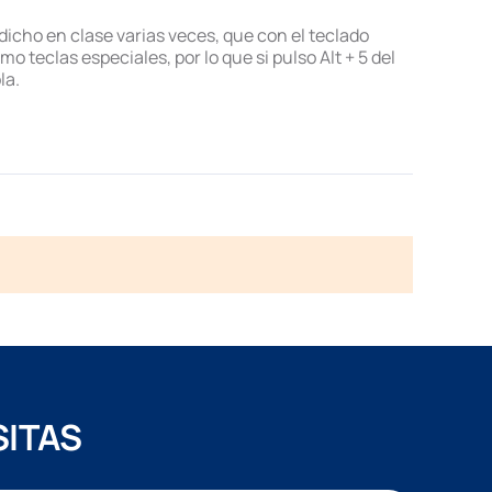
 dicho en clase varias veces, que con el teclado
teclas especiales, por lo que si pulso Alt + 5 del
la.
SITAS