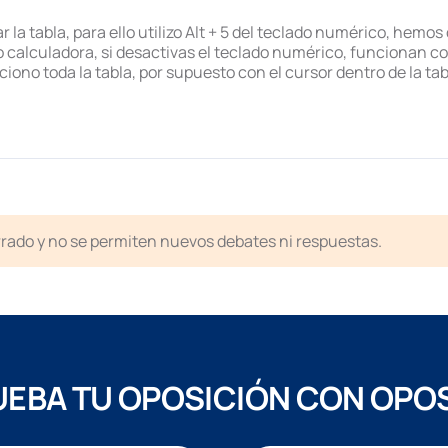
la tabla, para ello utilizo Alt + 5 del teclado numérico, hemos
alculadora, si desactivas el teclado numérico, funcionan como 
ono toda la tabla, por supuesto con el cursor dentro de la tab
rrado y no se permiten nuevos debates ni respuestas.
EBA TU OPOSICIÓN CON OPO