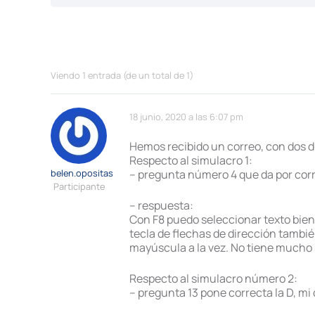
Viendo 1 entrada (de un total de 1)
18 junio, 2020 a las 6:07 pm
Hemos recibido un correo, con dos du
Respecto al simulacro 1:
belen.opositas
– pregunta número 4 que da por corr
Participante
– respuesta:
Con F8 puedo seleccionar texto bien 
tecla de flechas de dirección también
mayúscula a la vez. No tiene mucho 
Respecto al simulacro número 2:
– pregunta 13 pone correcta la D, mi