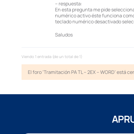
– respuesta:
En esta pregunta me pide seleccionar 
numérico activo éste funciona como c
teclado numérico desactivado selecci
Saludos
Viendo 1 entrada (de un total de 1)
El foro ‘Tramitación PA TL – 2EX – WORD’ está ce
APRU