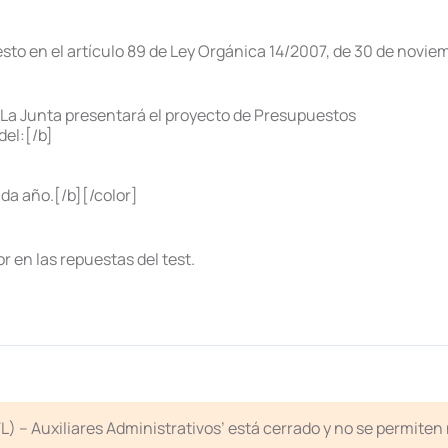
sto en el artículo 89 de Ley Orgánica 14/2007, de 30 de novie
. La Junta presentará el proyecto de Presupuestos
del:[/b]
da año.[/b][/color]
r en las repuestas del test.
CYL) – Auxiliares Administrativos’ está cerrado y no se permite