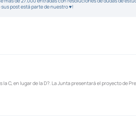
iene más de 27.000 entradas con resoluciones de dudas de estu
sus post está parte de nuestro ♥!
s la C, en lugar de la D?. La Junta presentará el proyecto de Pr