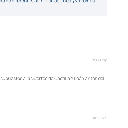
dio de diferentes administraciones. ¡No somos
#383270
esupuestos a las Cortes de Castilla Y León antes del
#383271