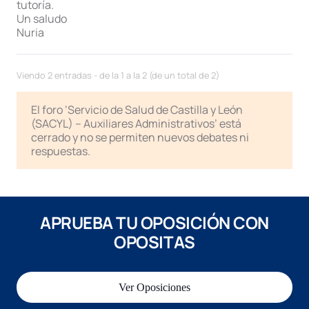
tutoría.
Un saludo
Nuria
Viendo 2 entradas - de la 1 a la 2 (de un total de 2)
El foro ‘Servicio de Salud de Castilla y León
(SACYL) – Auxiliares Administrativos’ está
cerrado y no se permiten nuevos debates ni
respuestas.
APRUEBA TU OPOSICIÓN CON
OPOSITAS
Ver Oposiciones