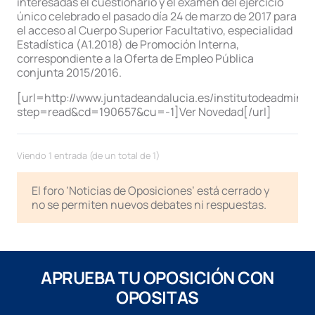
interesadas el cuestionario y el examen del ejercicio
único celebrado el pasado día 24 de marzo de 2017 para
el acceso al Cuerpo Superior Facultativo, especialidad
Estadística (A1.2018) de Promoción Interna,
correspondiente a la Oferta de Empleo Pública
conjunta 2015/2016.
[url=http://www.juntadeandalucia.es/institutodeadminist
step=read&cd=190657&cu=-1]Ver Novedad[/url]
Viendo 1 entrada (de un total de 1)
El foro ‘Noticias de Oposiciones’ está cerrado y
no se permiten nuevos debates ni respuestas.
APRUEBA TU OPOSICIÓN CON
OPOSITAS